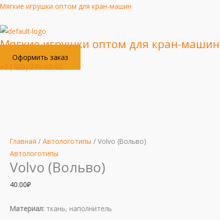
Перейти
Мягкие игрушки оптом для кран-машин
к
содержимому
Мягкие игрушки оптом для кран-машин
Оформить заказ
+7 ( 900) 272-02-50
Меню
Количество
товара
Volvo
Главная
/
Автологотипы
/ Volvo (Вольво)
(Вольво)
Автологотипы
Volvo (Вольво)
40.00
₽
Материал:
ткань, наполнитель