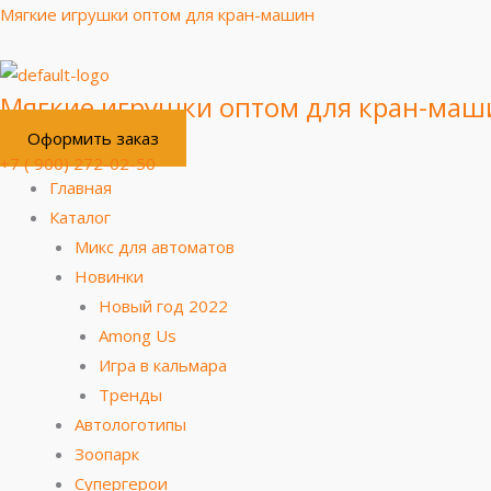
Перейти
Меню
Мягкие игрушки оптом для кран-машин
к
содержимому
Мягкие игрушки оптом для кран-маш
Оформить заказ
+7 ( 900) 272-02-50
Главная
Каталог
Микс для автоматов
Новинки
Новый год 2022
Among Us
Игра в кальмара
Тренды
Автологотипы
Зоопарк
Супергерои