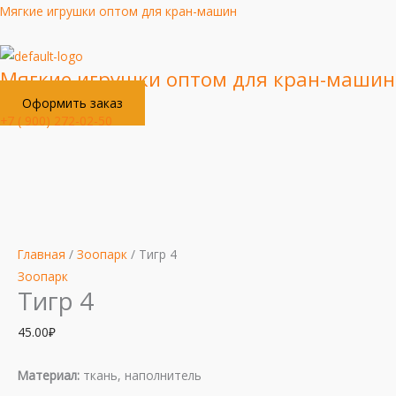
Перейти
Мягкие игрушки оптом для кран-машин
к
содержимому
Мягкие игрушки оптом для кран-машин
Оформить заказ
+7 ( 900) 272-02-50
Меню
Количество
товара
Тигр
Главная
/
Зоопарк
/ Тигр 4
4
Зоопарк
Тигр 4
45.00
₽
Материал:
ткань, наполнитель