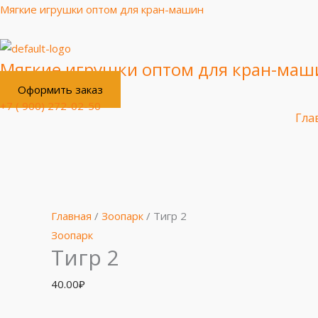
Перейти
Мягкие игрушки оптом для кран-машин
к
содержимому
Мягкие игрушки оптом для кран-маш
Оформить заказ
+7 ( 900) 272-02-50
Гла
Количество
товара
Тигр
Главная
/
Зоопарк
/ Тигр 2
2
Зоопарк
Тигр 2
40.00
₽