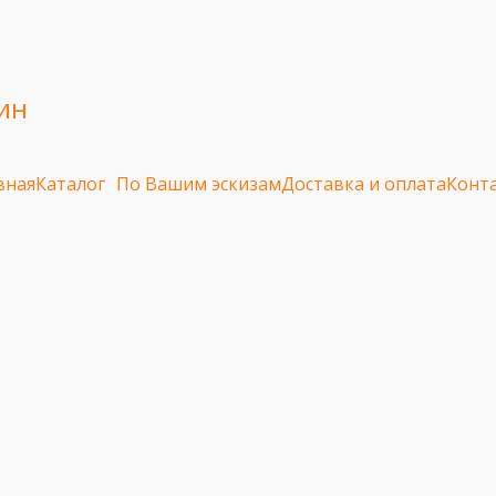
ин
вная
Каталог
По Вашим эскизам
Доставка и оплата
Конт