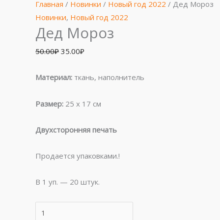
Мороз
50.00₽.
45.00₽.
Главная
/
Новинки
/
Новый год 2022
/ Дед Мороз
Новинки
,
Новый год 2022
Дед Мороз
50.00
₽
35.00
₽
Материал:
ткань, наполнитель
Размер:
25 х 17 см
Двухсторонняя печать
Продается упаковками.!
В 1 уп. — 20 штук.