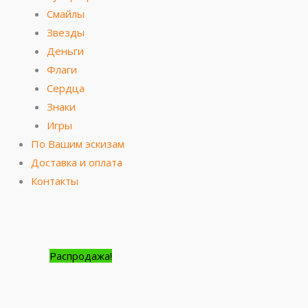
Смайлы
Звезды
Деньги
Флаги
Сердца
Знаки
Игры
По Вашим эскизам
Доставка и оплата
Контакты
Количество
Первоначальная
Текущая
Первоначальная
Текущая
Распродажа!
товара
цена
цена:
цена
цена:
Дед
составляла
35.00₽.
составляла
35.00₽.