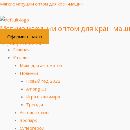
Перейти
Меню
Мягкие игрушки оптом для кран-машин
к
содержимому
Мягкие игрушки оптом для кран-маш
Оформить заказ
+7 ( 900) 272-02-50
Главная
Каталог
Микс для автоматов
Новинки
Новый год 2022
Among Us
Игра в кальмара
Тренды
Автологотипы
Зоопарк
Супергерои