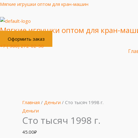
Перейти
Мягкие игрушки оптом для кран-машин
к
содержимому
Мягкие игрушки оптом для кран-маш
Оформить заказ
+7 ( 900) 272-02-50
Гла
Количество
товара
Сто
тысяч
Главная
/
Деньги
/ Сто тысяч 1998 г.
1998
Деньги
Сто тысяч 1998 г.
г.
45.00
₽