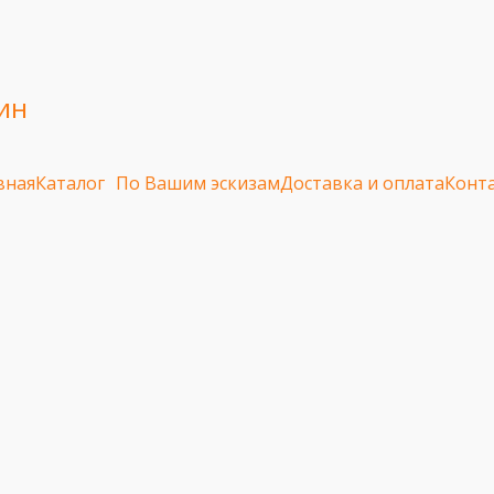
ин
вная
Каталог
По Вашим эскизам
Доставка и оплата
Конт