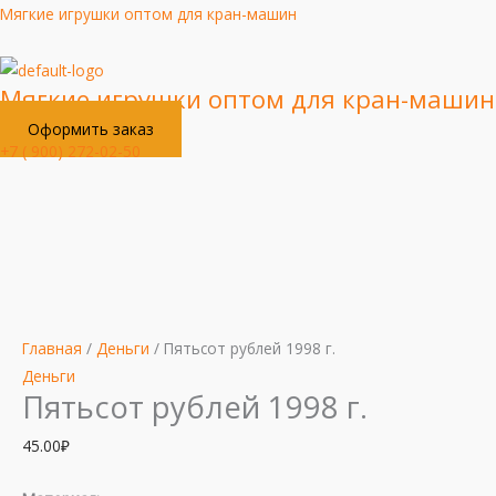
Перейти
Мягкие игрушки оптом для кран-машин
к
содержимому
Мягкие игрушки оптом для кран-машин
Оформить заказ
+7 ( 900) 272-02-50
Меню
Количество
товара
Пятьсот
рублей
Главная
/
Деньги
/ Пятьсот рублей 1998 г.
1998
Деньги
г.
Пятьсот рублей 1998 г.
45.00
₽