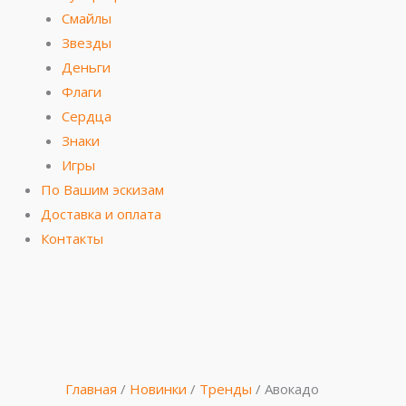
Смайлы
Звезды
Деньги
Флаги
Сердца
Знаки
Игры
По Вашим эскизам
Доставка и оплата
Контакты
Количество
Первоначальная
Первоначальная
Первоначальная
Первоначальная
Текущая
Текущая
Текущая
Текущая
товара
цена
цена
цена
цена
цена:
цена:
цена:
цена:
Авокадо
составляла
составляла
составляла
составляла
35.00₽.
35.00₽.
35.00₽.
35.00₽.
Главная
/
Новинки
/
Тренды
/ Авокадо