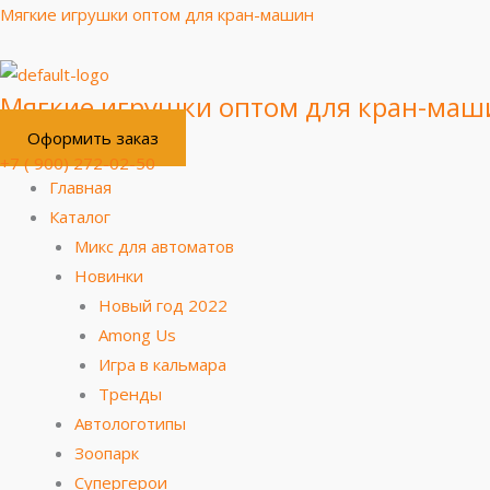
Перейти
Меню
Мягкие игрушки оптом для кран-машин
к
содержимому
Мягкие игрушки оптом для кран-маш
Оформить заказ
+7 ( 900) 272-02-50
Главная
Каталог
Микс для автоматов
Новинки
Новый год 2022
Among Us
Игра в кальмара
Тренды
Автологотипы
Зоопарк
Супергерои