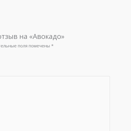
отзыв на «Авокадо»
тельные поля помечены
*