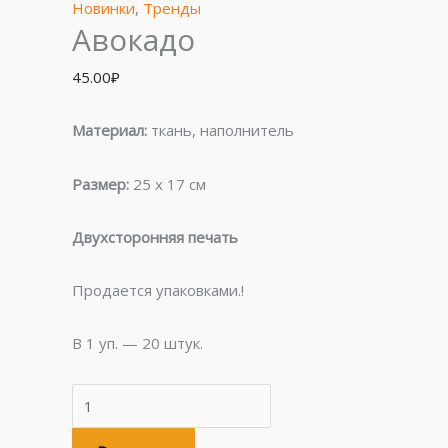
45.00₽.
45.00₽.
45.00₽.
45.00₽.
Новинки
,
Тренды
Авокадо
45.00
₽
Материал:
ткань, наполнитель
Размер:
25 х 17 см
Двухсторонняя печать
Продается упаковками.!
В 1 уп. — 20 штук.