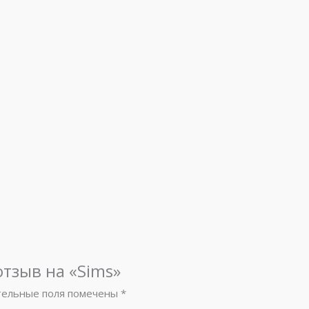
отзыв на «Sims»
тельные поля помечены
*