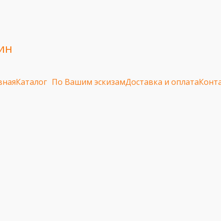
ин
вная
Каталог
По Вашим эскизам
Доставка и оплата
Конт