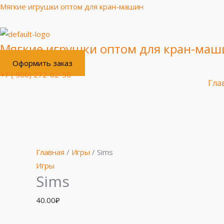
Перейти
Мягкие игрушки оптом для кран-машин
к
содержимому
Мягкие игрушки оптом для кран-маш
Оформить заказ
+7 ( 900) 272-02-50
Гла
Количество
товара
Sims
Главная
/
Игры
/ Sims
Игры
Sims
40.00
₽